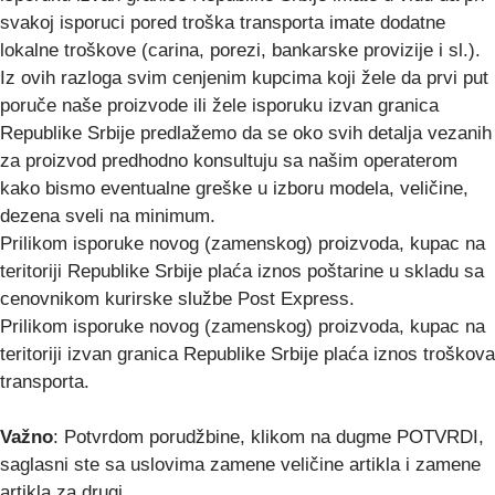
svakoj isporuci pored troška transporta imate dodatne
lokalne troškove (carina, porezi, bankarske provizije i sl.).
Iz ovih razloga svim cenjenim kupcima koji žele da prvi put
poruče naše proizvode ili žele isporuku izvan granica
Republike Srbije predlažemo da se oko svih detalja vezanih
za proizvod predhodno konsultuju sa našim operaterom
kako bismo eventualne greške u izboru modela, veličine,
dezena sveli na minimum.
Prilikom isporuke novog (zamenskog) proizvoda, kupac na
teritoriji Republike Srbije plaća iznos poštarine u skladu sa
cenovnikom kurirske službe Post Express.
Prilikom isporuke novog (zamenskog) proizvoda, kupac na
teritoriji izvan granica Republike Srbije plaća iznos troškova
transporta.
Važno
: Potvrdom porudžbine, klikom na dugme POTVRDI,
saglasni ste sa uslovima zamene veličine artikla i zamene
artikla za drugi.