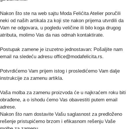
Nakon što ste na web sajtu Moda Felićita Atelier poručili
neki od naših artikala za koji ste nakon prijema utvrdili da
Vam ne odgovara, u pogledu veličine ili bilo koga drugog
atributa, molimo Vas da nas odmah kontaktirate.
Postupak zamene je izuzetno jednostavan: Pošaljite nam
email na sledeću adresu
office@modafelicita.rs
.
Potvrdićemo Vam prijem istog i prosledićemo Vam dalje
instrukcije za zamenu artikla.
Vaša molba za zamenu proizvoda će u najkraćem roku biti
obrađene, a o ishodu ćemo Vas obavestiti putem email
adrese.
Nakon što nam dostavite Vašu saglasnost za predloženo
rešenje pristupićemo brzom i efikasnom rešenju Vaše
molbe za zamenu.