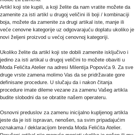
Artikl koji ste kupili, a koji želite da nam vratite možete da
zamenite za isti artikl u drugoj veličini ili boji / kombinaciji
boja, možete da zamenite za drugi artikal iste, manje ili
veće cenovne kategorije uz odgovarajuću doplatu ukoliko je
novi željeni proizvod u većoj cenovnoj kategoriji.
Ukoliko želite da artikl koji ste dobili zamenite isključivo i
jedino za isti artikal u drugoj veličini to možete obaviti u
Moda Felićita Atelier na adresi
Milentija Popovića 9
. Za sve
druge vrste zamena molimo Vas da se pridržavate gore
definisane procedure. U slučaju da i nakon čitanja
procedure imate dileme vezane za zamenu Vašeg artikla
budite slobodni da se obratite našem operateru.
Osnovni preduslov za zamenu inicijalno kupljenog artikla
jeste da je isti ispravan, nenošen, sa svim pripadajućim
oznakama / deklaracijom brenda Moda Felićita Atelier.