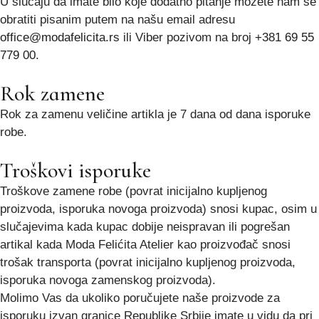
U slučaju da imate bilo koje dodatno pitanje možete nam se
obratiti pisanim putem na našu email adresu
office@modafelicita.rs
ili Viber pozivom na broj
+381 69 55
779 00
.
Rok zamene
Rok za zamenu veličine artikla je 7 dana od dana isporuke
robe.
Troškovi isporuke
Troškove zamene robe (povrat inicijalno kupljenog
proizvoda, isporuka novoga proizvoda) snosi kupac, osim u
slučajevima kada kupac dobije neispravan ili pogrešan
artikal kada Moda Felićita Atelier kao proizvođač snosi
trošak transporta (povrat inicijalno kupljenog proizvoda,
isporuka novoga zamenskog proizvoda).
Molimo Vas da ukoliko poručujete naše proizvode za
isporuku izvan granice Republike Srbije imate u vidu da pri