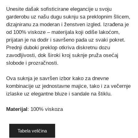
Unesite dašak sofisticirane elegancije u svoju
garderobu uz našu dugu suknju sa preklopnim šlicem,
dizajniranu za moderan i ženstven izgled. Izrađena je
od 100% viskoze – materijala koji odiše lakoćom,
prijatan je na dodir i savršeno pada uz svaki pokret.
Prednji duboki preklop otkriva diskretnu dozu
zavodljivosti, dok široki kroj suknje pruža osećaj
slobode i prozračnosti.
Ova suknja je savršen izbor kako za dnevne
kombinacije uz jednostavne majice, tako i za večernje
izlaske uz elegantne bluze i sandale na štiklu.
Materijal
: 100% viskoza
Tabela veličina