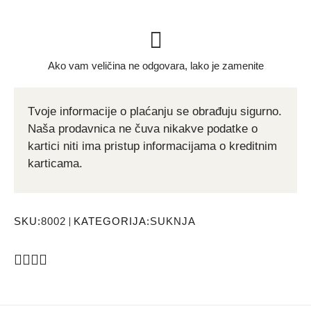
Ako vam veličina ne odgovara, lako je zamenite
Tvoje informacije o plaćanju se obrađuju sigurno.
Naša prodavnica ne čuva nikakve podatke o
kartici niti ima pristup informacijama o kreditnim
karticama.
SKU:
8002
KATEGORIJA:
SUKNJA