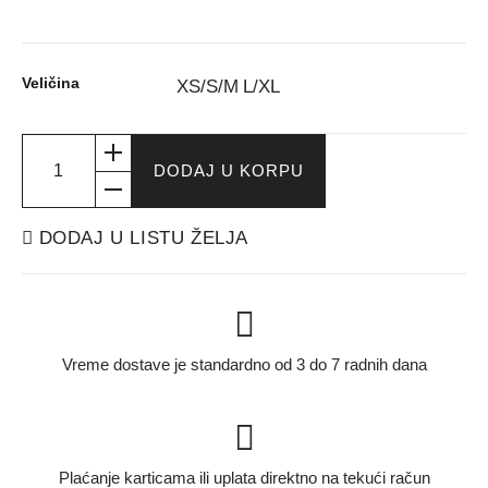
Veličina
XS/S/M
L/XL
DODAJ U KORPU
DODAJ U LISTU ŽELJA
Vreme dostave je standardno od 3 do 7 radnih dana
Plaćanje karticama ili uplata direktno na tekući račun