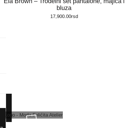
Ela Brown – Trodelni set pantalone, majica i
bluza
17,900.00
rsd