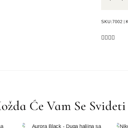
SKU:
7002
ožda Će Vam Se Svideti