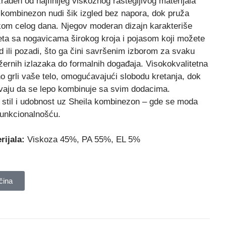
zrađen od najfinijeg viskoznog rastegljivog materijala
kombinezon nudi šik izgled bez napora, dok pruža
kom celog dana. Njegov moderan dizajn karakteriše
eta sa nogavicama širokog kroja i pojasom koji možete
d ili pozadi, što ga čini savršenim izborom za svaku
ležernih izlazaka do formalnih događaja. Visokokvalitetna
o grli vaše telo, omogućavajući slobodu kretanja, dok
avaju da se lepo kombinuje sa svim dodacima.
 stil i udobnost uz Sheila kombinezon – gde se moda
funkcionalnošću.
rijala:
Viskoza 45%, PA 55%, EL 5%
čina