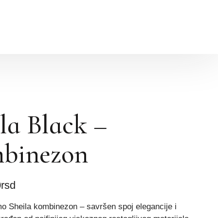
la Black –
binezon
0
rsd
o Sheila kombinezon – savršen spoj elegancije i