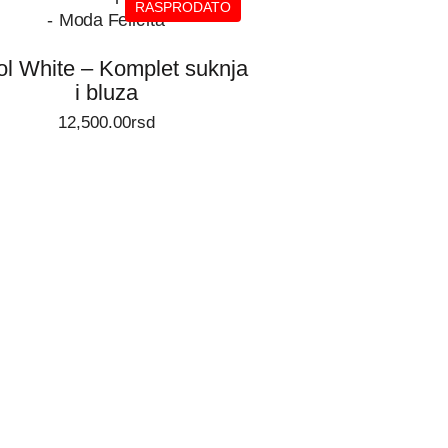
RASPRODATO
ol White – Komplet suknja
ODABERITE OPCIJE
i bluza
12,500.00
rsd