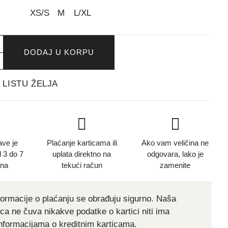
XS/S
M
L/XL
DODAJ U KORPU
 LISTU ŽELJA
ve je
Plaćanje karticama ili
Ako vam veličina ne
 3 do 7
uplata direktno na
odgovara, lako je
ana
tekući račun
zamenite
formacije o plaćanju se obrađuju sigurno. Naša
ca ne čuva nikakve podatke o kartici niti ima
informacijama o kreditnim karticama.