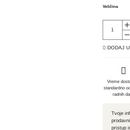
Veličina
DODAJ U
Vreme dosta
standardno od
radnih d
Tvoje in
prodavni
pristup 