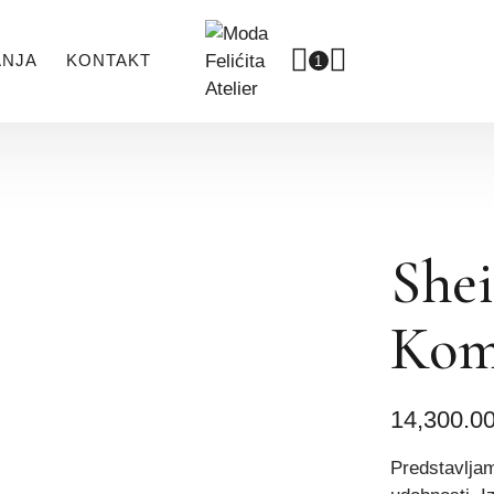
ANJA
KONTAKT
1
Shei
Kom
14,300.0
Predstavljam