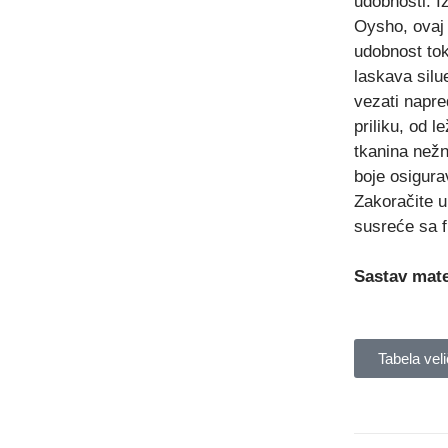
udobnosti. I
Oysho, ovaj 
udobnost to
laskava silu
vezati napre
priliku, od 
tkanina nežn
boje osigur
Zakoračite u
susreće sa 
Sastav mate
Tabela veli