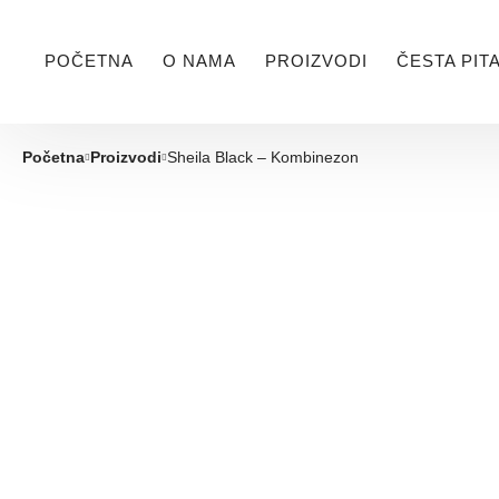
POČETNA
O NAMA
PROIZVODI
ČESTA PIT
Početna
Proizvodi
Sheila Black – Kombinezon