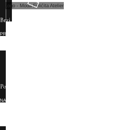
Brzi linkovi
PROIZVODI
KONTAKT
ČESTA PITANJA
O NAMA
POČETNA
Pomoć
NAČINI PLAĆANJA
USLOVI ISPORUKE
USLOVI KORIŠĆENJA I PRODAJE
POVRAĆAJ SREDSTAVA