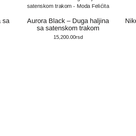
a sa
Aurora Black – Duga haljina
Nik
ODABERITE OPCIJE
sa satenskom trakom
15,200.00
rsd